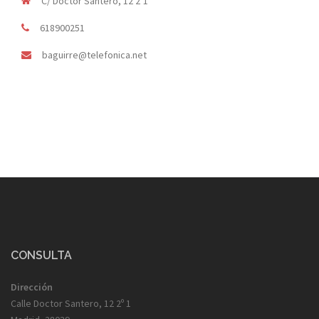
C/ Doctor Santero, 12 2º1
618900251
baguirre@telefonica.net
CONSULTA
Dirección
Calle Doctor Santero, 12 2º 1