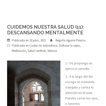
CUIDEMOS NUESTRA SALUD (11):
DESCANSANDO MENTALMENTE
Publicada en
10 julio, 2022
Begoña Aguirre Palacio
Publicada en
Cuidar mi autoestima
,
Disfrutar la vejez
,
Meditación
,
Salud cerebral
,
Silencio
1.- Os propongo un
ejercicio sencillo.
2.- A lo largo del dia
escoge un momento
tranquilo y centra tu
atención en el oido.
Puedes cerrar los ojos,
o tenerlos